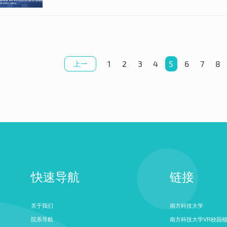
1
2
3
4
5
6
7
8
上一
页
快速导航
链接
关于我们
南方科技大学
院系导航
南方科技大学VR校园