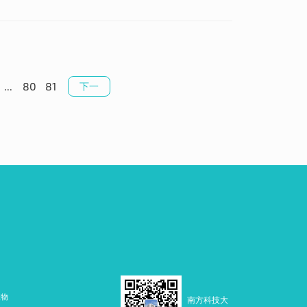
...
80
81
下一
页
植物
南方科技大