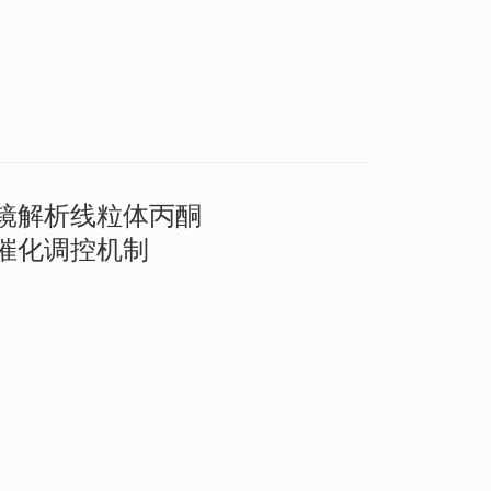
镜解析线粒体丙酮
催化调控机制