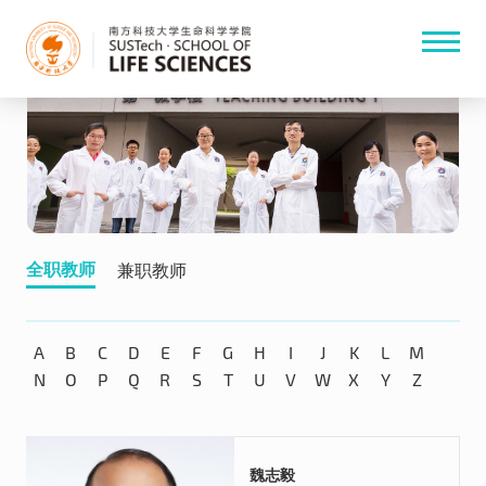
全职教师
兼职教师
A
B
C
D
E
F
G
H
I
J
K
L
M
N
O
P
Q
R
S
T
U
V
W
X
Y
Z
魏志毅