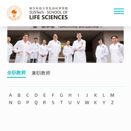
全职教师
兼职教师
A
B
C
D
E
F
G
H
I
J
K
L
M
N
O
P
Q
R
S
T
U
V
W
X
Y
Z