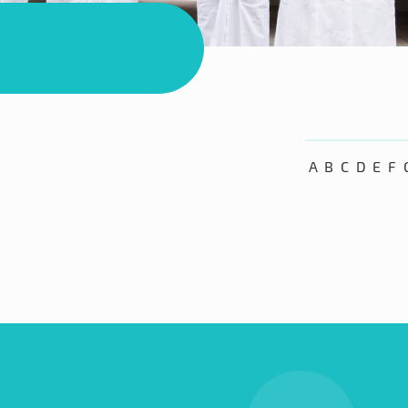
A
B
C
D
E
F