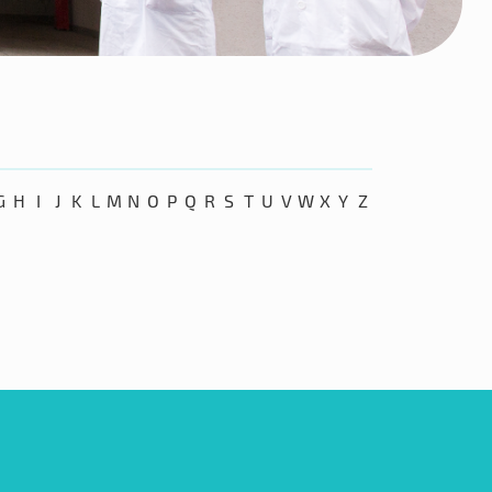
G
H
I
J
K
L
M
N
O
P
Q
R
S
T
U
V
W
X
Y
Z