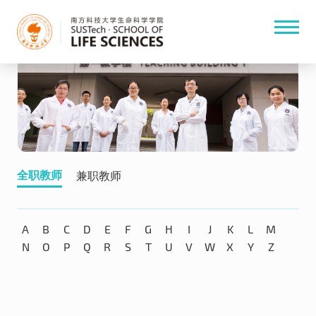
全职教师
兼职教师
A
B
C
D
E
F
G
H
I
J
K
L
M
N
O
P
Q
R
S
T
U
V
W
X
Y
Z