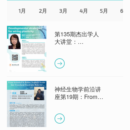
1月
2月
3月
4月
5月
6月
第135期杰出学人
大讲堂：
Developmental
strategies for
wiring plasticity
神经生物学前沿讲
座第19期：From
Sensation to
Action: Neural
Circuits that
Transform Touch