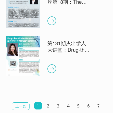
座第18期：The
Parkinson’s
Disease Protein
VPS13C/PARK23
participates in the
Response to
Lysosome Damage
第131期杰出学人
大讲堂：Drug-the-
Whole-Genome：
后AlphaFold时代的
AI药物研发
1
2
3
4
5
6
7
上一页