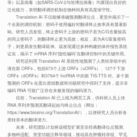
等）以及病毒（如SARS-CoV-2与埃博拉病毒）均展现出良好的
泛化能力，表明翻译调控机制在物种间具有高度保守性。
Translation AI 不仅能够准确预测翻译位点，更意外揭示了一
个全新的调控机制：密码子使用偏好对翻译终止效率具有显著影
响。研究人员发现，终止密码子上游的密码子若为C/G含量较高
的同义密码子，则翻译终止更为高效；相反，若为A/U富集密码
子，则更易发生翻译延伸。该发现通过多种构建的体外报告系统
证实，揭示了 mRNA 序列“隐性编码”在翻译控制中的关键作用。
研究还利用 Translation AI 系统性地预测了人类转录组中的
潜在新 ORFs，包括673个上游 ORFs（uORFs）、127个下游
ORFs（dORFs）和3794个 lncRNA 中的新 TIS-TTS 对。多个新
预测的 ORFs 在蛋白质组数据和功能研究中得到了支持，提示非
编码 RNA 可能广泛存在未被发现的编码潜力。
目前，Translation AI 已上线为网页工具，供科研人员上传
RNA 序列并预测其翻译起始与终止位点（网址：
https://www.biosino.org/TranslationAI/），以便研究人员分析各
类转录本的翻译潜力。
未来，研究团队计划将该模型扩展至非经典翻译位点预测、
多物种适配、突变功能注释等领域，推动其在肿瘤转录组、罕见