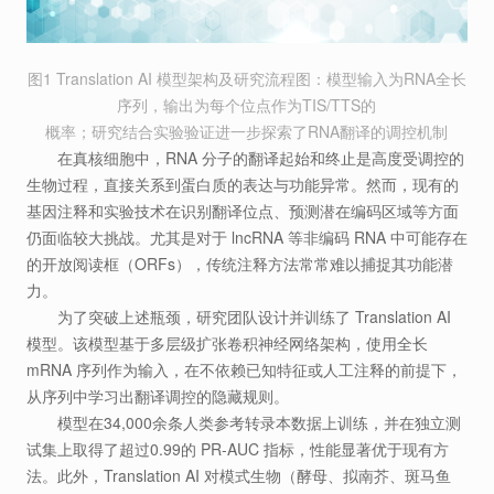
图1 Translation AI 模型架构及研究流程图：模型输入为RNA全长
序列，输出为每个位点作为TIS/TTS的
概率；研究结合实验验证进一步探索了RNA翻译的调控机制
在真核细胞中，RNA 分子的翻译起始和终止是高度受调控的
生物过程，直接关系到蛋白质的表达与功能异常。然而，现有的
基因注释和实验技术在识别翻译位点、预测潜在编码区域等方面
仍面临较大挑战。尤其是对于 lncRNA 等非编码 RNA 中可能存在
的开放阅读框（ORFs），传统注释方法常常难以捕捉其功能潜
力。
为了突破上述瓶颈，研究团队设计并训练了 Translation AI
模型。该模型基于多层级扩张卷积神经网络架构，使用全长
mRNA 序列作为输入，在不依赖已知特征或人工注释的前提下，
从序列中学习出翻译调控的隐藏规则。
模型在34,000余条人类参考转录本数据上训练，并在独立测
试集上取得了超过0.99的 PR-AUC 指标，性能显著优于现有方
法。此外，Translation AI 对模式生物（酵母、拟南芥、斑马鱼