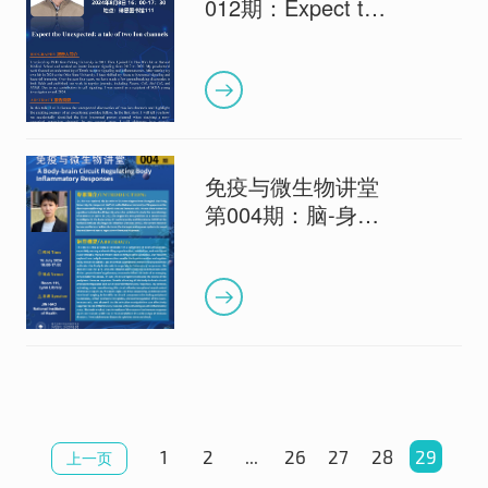
012期：Expect the
Unexpected: a tale
of two Ion
channels
免疫与微生物讲堂
第004期：脑-身体
回路调控全身炎症
反应
1
2
...
26
27
28
29
上一页