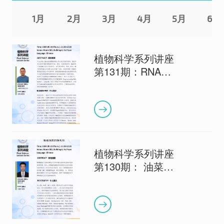
1月
2月
3月
4月
5月
6月
植物科学系列讲座
第131期：RNA结
构，隐藏的遗传信
息调控层：长非编
码RNA构象抑制开
花基因的表达
植物科学系列讲座
第130期： 油菜素
内酯调控植物生长
发育和胁迫抗性的
新机制