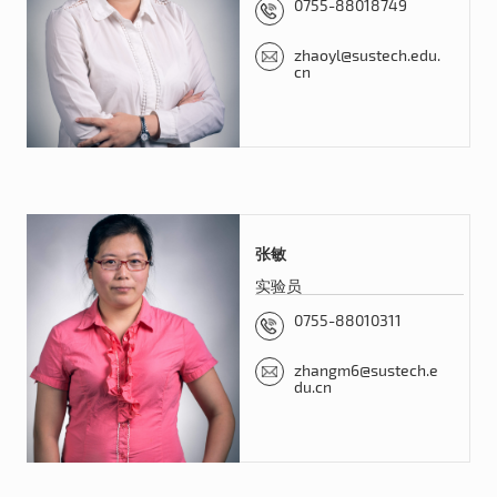
0755-88018749
zhaoyl@sustech.edu.
cn
张敏
实验员
0755-88010311
zhangm6@sustech.e
du.cn