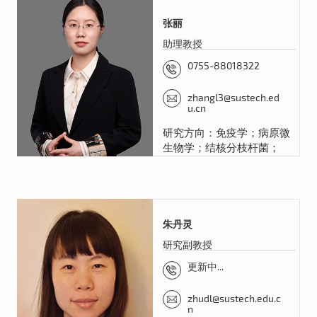
张丽
助理教授
0755-88018322
zhangl3@sustech.ed
u.cn
研究方向：免疫学；病原微
生物学；结核分枝杆菌；
朱丹灵
研究副教授
更新中...
zhudl@sustech.edu.c
n