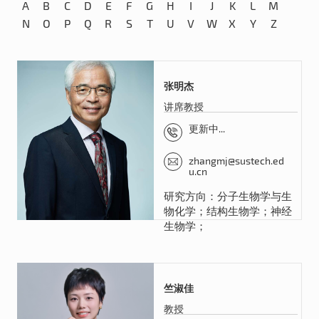
A
B
C
D
E
F
G
H
I
J
K
L
M
N
O
P
Q
R
S
T
U
V
W
X
Y
Z
张明杰
讲席教授
更新中...
zhangmj@sustech.ed
u.cn
研究方向：分子生物学与生
物化学；结构生物学；神经
生物学；
竺淑佳
教授